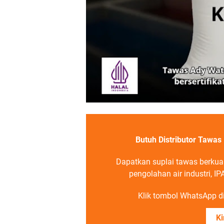
Butuh Distributor Tawa
Dapatkan suplai tawas berkua
pengolahan air industri,
Klik tombol WhatsApp di 
Ki