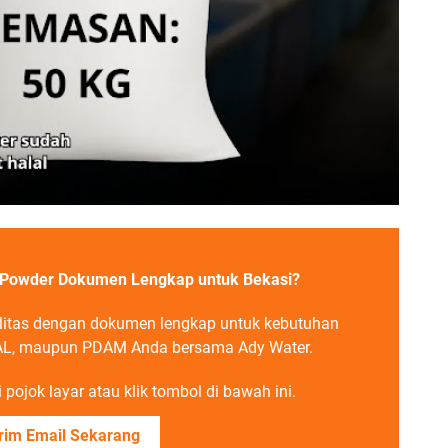
s Powder Dokumen Lengkap untuk Bekasi?
litas dengan dokumen lengkap untuk kebutuhan
 IPAL, maupun PDAM Anda bersama Ady Water.
pojok layar atau klik tombol di bawah ini.
rim Email Sekarang