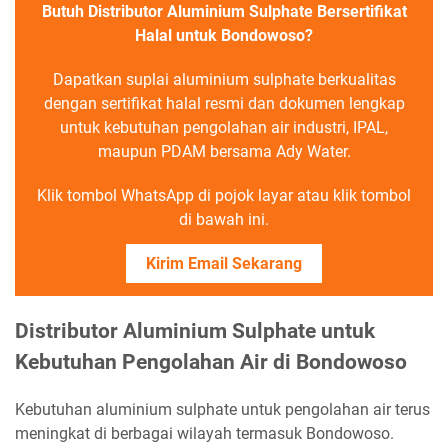
Butuh Distributor Aluminium Sulphate Bersertifikat
Halal untuk Bondowoso?
Dapatkan suplai aluminium sulphate berkualitas
dengan sertifikat halal resmi dan dokumen lengkap
untuk kebutuhan pengolahan air industri, IPAL,
maupun PDAM bersama Ady Water.
Klik tombol WhatsApp di pojok layar atau klik tombol
di bawah ini.
Kirim Email Sekarang
Distributor Aluminium Sulphate untuk
Kebutuhan Pengolahan Air di Bondowoso
Kebutuhan aluminium sulphate untuk pengolahan air terus
meningkat di berbagai wilayah termasuk Bondowoso.